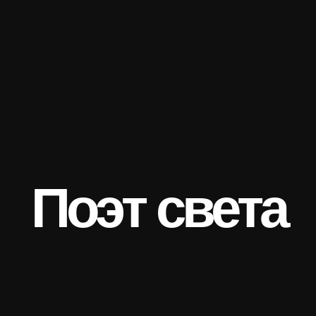
Поэт света