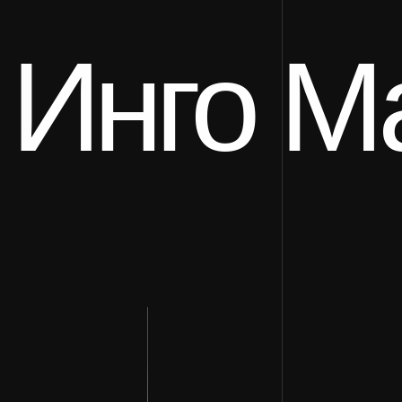
Инго Ма